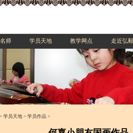
名师
学员天地
教学网点
走近弘
>
学员天地
>
学员作品
>
何嘉小朋友国画作品